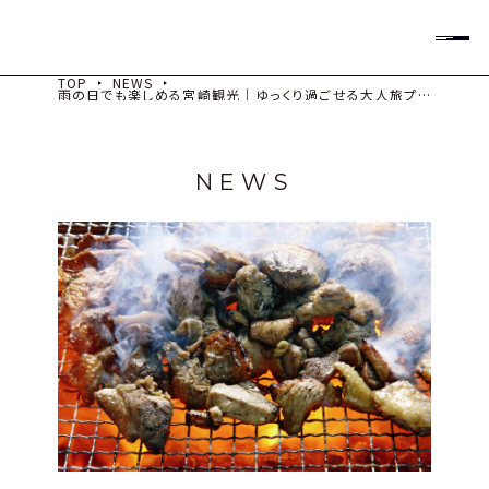
All Rights Reserved
TOP
NEWS
雨の日でも楽しめる宮崎観光｜ゆっくり過ごせる大人旅プラ
ン
宿泊予約
ックイン
NEWS
泊数
室数
大人
子供
小学生以下（添い寝）